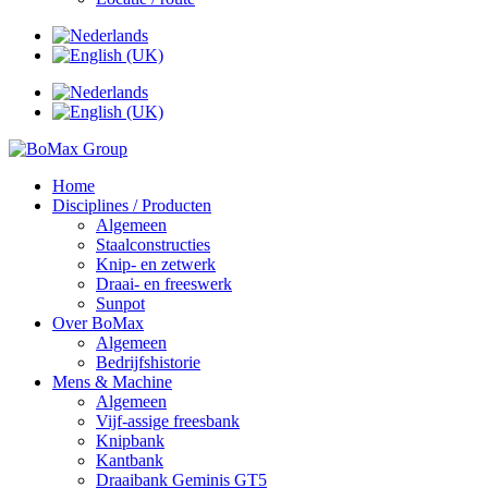
Home
Disciplines / Producten
Algemeen
Staalconstructies
Knip- en zetwerk
Draai- en freeswerk
Sunpot
Over BoMax
Algemeen
Bedrijfshistorie
Mens & Machine
Algemeen
Vijf-assige freesbank
Knipbank
Kantbank
Draaibank Geminis GT5