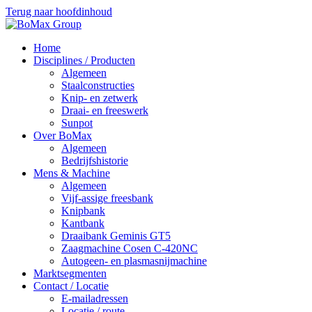
Terug naar hoofdinhoud
Home
Disciplines / Producten
Algemeen
Staalconstructies
Knip- en zetwerk
Draai- en freeswerk
Sunpot
Over BoMax
Algemeen
Bedrijfshistorie
Mens & Machine
Algemeen
Vijf-assige freesbank
Knipbank
Kantbank
Draaibank Geminis GT5
Zaagmachine Cosen C-420NC
Autogeen- en plasmasnijmachine
Marktsegmenten
Contact / Locatie
E-mailadressen
Locatie / route