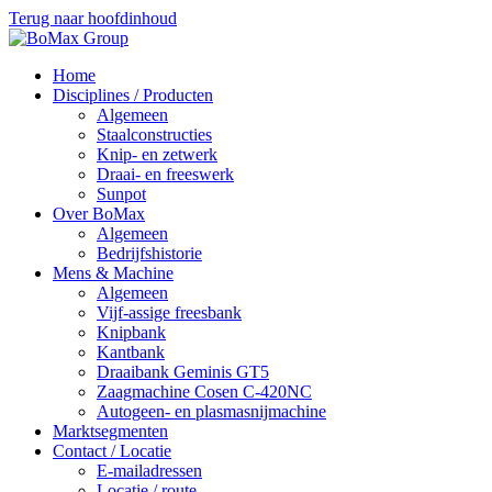
Terug naar hoofdinhoud
Home
Disciplines / Producten
Algemeen
Staalconstructies
Knip- en zetwerk
Draai- en freeswerk
Sunpot
Over BoMax
Algemeen
Bedrijfshistorie
Mens & Machine
Algemeen
Vijf-assige freesbank
Knipbank
Kantbank
Draaibank Geminis GT5
Zaagmachine Cosen C-420NC
Autogeen- en plasmasnijmachine
Marktsegmenten
Contact / Locatie
E-mailadressen
Locatie / route