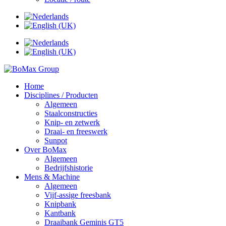
Home
Disciplines / Producten
Algemeen
Staalconstructies
Knip- en zetwerk
Draai- en freeswerk
Sunpot
Over BoMax
Algemeen
Bedrijfshistorie
Mens & Machine
Algemeen
Vijf-assige freesbank
Knipbank
Kantbank
Draaibank Geminis GT5