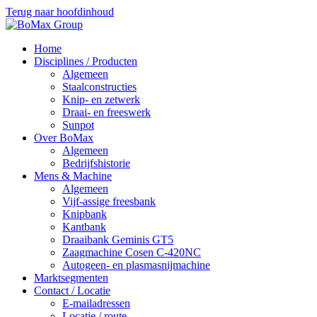
Terug naar hoofdinhoud
Home
Disciplines / Producten
Algemeen
Staalconstructies
Knip- en zetwerk
Draai- en freeswerk
Sunpot
Over BoMax
Algemeen
Bedrijfshistorie
Mens & Machine
Algemeen
Vijf-assige freesbank
Knipbank
Kantbank
Draaibank Geminis GT5
Zaagmachine Cosen C-420NC
Autogeen- en plasmasnijmachine
Marktsegmenten
Contact / Locatie
E-mailadressen
Locatie / route