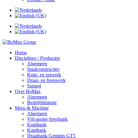
Home
Disciplines / Producten
Algemeen
Staalconstructies
Knip- en zetwerk
Draai- en freeswerk
Sunpot
Over BoMax
Algemeen
Bedrijfshistorie
Mens & Machine
Algemeen
Vijf-assige freesbank
Knipbank
Kantbank
Draaibank Geminis GT5