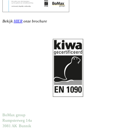
Bekijk
HIER
onze brochure
BoMax group
Rumpsterweg 14a
3981 AK Bunnik