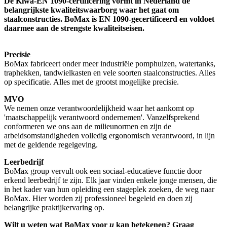
De Kiwa-EN 1090-certificering vormt in Nederland de
belangrijkste kwaliteitswaarborg waar het gaat om
staalconstructies. BoMax is EN 1090-gecertificeerd en voldoet
daarmee aan de strengste kwaliteitseisen.
Precisie
BoMax fabriceert onder meer industriële pomphuizen, watertanks,
traphekken, tandwielkasten en vele soorten staalconstructies. Alles
op specificatie. Alles met de grootst mogelijke precisie.
MVO
We nemen onze verantwoordelijkheid waar het aankomt op
'maatschappelijk verantwoord ondernemen'. Vanzelfsprekend
conformeren we ons aan de milieunormen en zijn de
arbeidsomstandigheden volledig ergonomisch verantwoord, in lijn
met de geldende regelgeving.
Leerbedrijf
BoMax group vervult ook een sociaal-educatieve functie door
erkend leerbedrijf te zijn. Elk jaar vinden enkele jonge mensen, die
in het kader van hun opleiding een stageplek zoeken, de weg naar
BoMax. Hier worden zij professioneel begeleid en doen zij
belangrijke praktijkervaring op.
Wilt u weten wat BoMax voor
u
kan betekenen? Graag