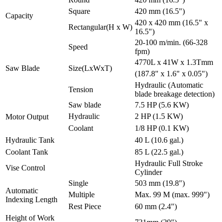
Square
420 mm (16.5")
Capacity
420 x 420 mm (16.5" x
Rectangular(H x W)
16.5")
20-100 m/min. (66-328
Speed
fpm)
4770L x 41W x 1.3Tmm
Saw Blade
Size(LxWxT)
(187.8" x 1.6" x 0.05")
Hydraulic (Automatic
Tension
blade breakage detection)
Saw blade
7.5 HP (5.6 KW)
Hydraulic
2 HP (1.5 KW)
Motor Output
Coolant
1/8 HP (0.1 KW)
Hydraulic Tank
40 L (10.6 gal.)
Coolant Tank
85 L (22.5 gal.)
Hydraulic Full Stroke
Vise Control
Cylinder
Single
503 mm (19.8")
Automatic
Multiple
Max. 99 M (max. 999")
Indexing Length
Rest Piece
60 mm (2.4")
Height of Work