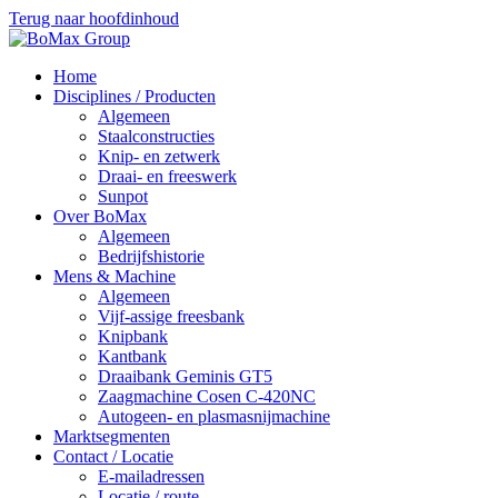
Terug naar hoofdinhoud
Home
Disciplines / Producten
Algemeen
Staalconstructies
Knip- en zetwerk
Draai- en freeswerk
Sunpot
Over BoMax
Algemeen
Bedrijfshistorie
Mens & Machine
Algemeen
Vijf-assige freesbank
Knipbank
Kantbank
Draaibank Geminis GT5
Zaagmachine Cosen C-420NC
Autogeen- en plasmasnijmachine
Marktsegmenten
Contact / Locatie
E-mailadressen
Locatie / route