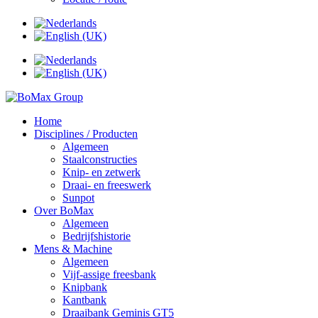
Home
Disciplines / Producten
Algemeen
Staalconstructies
Knip- en zetwerk
Draai- en freeswerk
Sunpot
Over BoMax
Algemeen
Bedrijfshistorie
Mens & Machine
Algemeen
Vijf-assige freesbank
Knipbank
Kantbank
Draaibank Geminis GT5