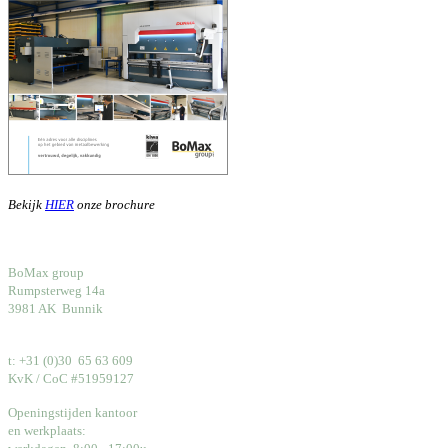
Bekijk
HIER
onze brochure
BoMax group
Rumpsterweg 14a
3981 AK Bunnik
t: +31 (0)30 65 63 609
KvK / CoC #51959127
Openingstijden kantoor
en werkplaats: