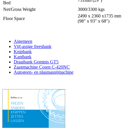
731mm (29")
Bed
Net/Gross Weight
3000/3300 kgs
2490 x 2360 x1735 mm
Floor Space
(98" x 93" x 68")
Algemeen
Vijf-assige freesbank
Knipbank
Kantbank
Draaibank Geminis GT5
Zaagmachine Cosen C-420NC
Autogeen- en plasmasnijmachine