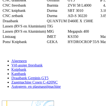
CNC draaibank
Geminis
GT5
ø 1
CNC freesbank
Ibarmia
ZVH 58 L4000
4.0
CNC knipbank
Durma
SBT 3010
3.1
CNC zetbank
Durma
AD-S 30220
3.0
Draaibank
QUANTUM
D460E X 1500E
Lassen (RVS en Aluminium)
TIG
Lassen (RVS en Aluminium)
MIG
Megapuls 400
Lintzaag
IMET
KS350
Max
Pons/ Knipbank
GEKA
HYDROCROP 55/S
Max
Algemeen
Vijf-assige freesbank
Knipbank
Kantbank
Draaibank Geminis GT5
Zaagmachine Cosen C-420NC
Autogeen- en plasmasnijmachine