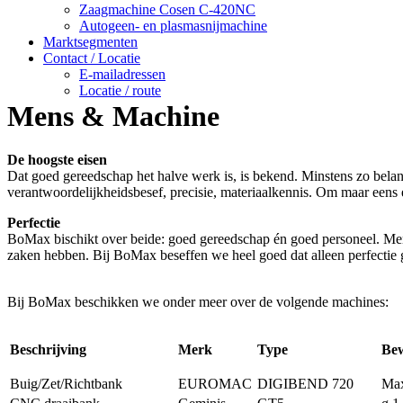
Zaagmachine Cosen C-420NC
Autogeen- en plasmasnijmachine
Marktsegmenten
Contact / Locatie
E-mailadressen
Locatie / route
Mens & Machine
De hoogste eisen
Dat goed gereedschap het halve werk is, is bekend. Minstens zo belan
verantwoordelijkheidsbesef, precisie, materiaalkennis. Om maar eens
Perfectie
BoMax bischikt over beide: goed gereedschap én goed personeel. Mens
zaken hebben. Bij BoMax beseffen we heel goed dat alleen perfectie 
Bij BoMax beschikken we onder meer over de volgende machines:
Beschrijving
Merk
Type
Bew
Buig/Zet/Richtbank
EUROMAC
DIGIBEND 720
Max