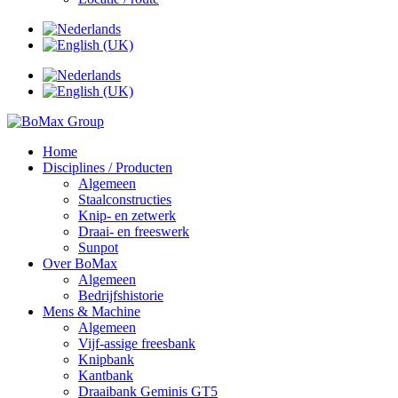
Home
Disciplines / Producten
Algemeen
Staalconstructies
Knip- en zetwerk
Draai- en freeswerk
Sunpot
Over BoMax
Algemeen
Bedrijfshistorie
Mens & Machine
Algemeen
Vijf-assige freesbank
Knipbank
Kantbank
Draaibank Geminis GT5