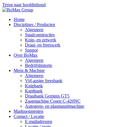
Terug naar hoofdinhoud
Home
Disciplines / Producten
Algemeen
Staalconstructies
Knip- en zetwerk
Draai- en freeswerk
Sunpot
Over BoMax
Algemeen
Bedrijfshistorie
Mens & Machine
Algemeen
Vijf-assige freesbank
Knipbank
Kantbank
Draaibank Geminis GT5
Zaagmachine Cosen C-420NC
Autogeen- en plasmasnijmachine
Marktsegmenten
Contact / Locatie
E-mailadressen
Locatie / route